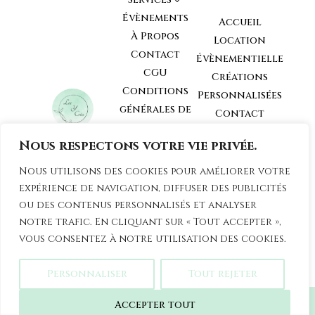
3
Évènements
Accueil
À Propos
Location
Contact
Évènementielle
CGU
Créations
Conditions
Personnalisées
générales de
Contact
Vente
Nous respectons votre vie privée.
Conditions
générales de
Loc y Créa
Nous utilisons des cookies pour améliorer votre
Location
81210
expérience de navigation, diffuser des publicités
Mobilier et
Roquecourbe,
ou des contenus personnalisés et analyser
Tarn
déCoration
notre trafic. En cliquant sur « Tout accepter »,
vous consentez à notre utilisation des cookies.
Personnaliser
Tout rejeter
Loc-y-Créa tous droits réservés – Propulsé
Accepter tout
par
Feuleu Webdesign
– Hébergé par