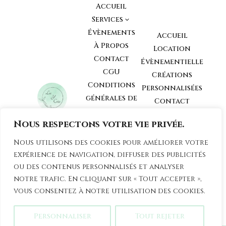
Accueil
Services
3
Évènements
Accueil
À Propos
Location
Contact
Évènementielle
CGU
Créations
Conditions
Personnalisées
générales de
Contact
Vente
Nous respectons votre vie privée.
Conditions
générales de
Loc y Créa
Nous utilisons des cookies pour améliorer votre
Location
81210
expérience de navigation, diffuser des publicités
Mobilier et
Roquecourbe,
ou des contenus personnalisés et analyser
Tarn
déCoration
notre trafic. En cliquant sur « Tout accepter »,
vous consentez à notre utilisation des cookies.
Personnaliser
Tout rejeter