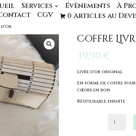
ueil
Services
Évènements
À Pr
Contact
CGV
0 Articles au Devi
 d’Or
Coffre Livr
39,90
€
Livre d’or original
En forme de coffre pour 
cœurs en bois
Réutilisable ensuite
quantité
de
Coffre