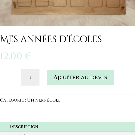
Mes années d’écoles
12,00
€
quantité
Ajouter au devis
de
Mes
années
d'écoles
Catégorie :
Univers école
Description