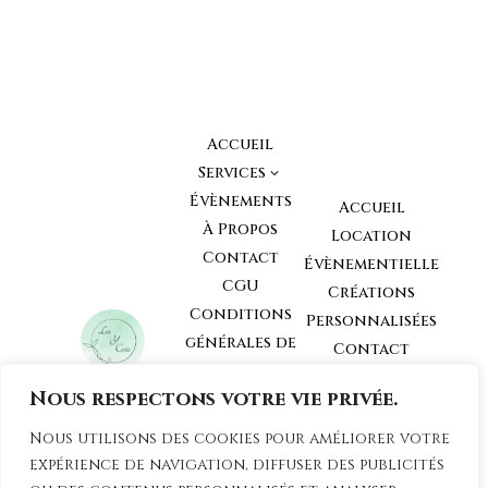
Accueil
Services
3
Évènements
Accueil
À Propos
Location
Contact
Évènementielle
CGU
Créations
Conditions
Personnalisées
générales de
Contact
Vente
Nous respectons votre vie privée.
Conditions
générales de
Loc y Créa
Nous utilisons des cookies pour améliorer votre
Location
81210
expérience de navigation, diffuser des publicités
Mobilier et
Roquecourbe,