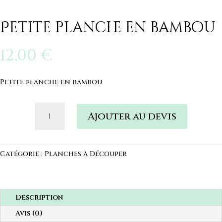
Petite planche en bambou
12,00
€
Petite planche en bambou
quantité
Ajouter au devis
de
Petite
planche
en
Catégorie :
Planches à Découper
bambou
Description
Avis (0)