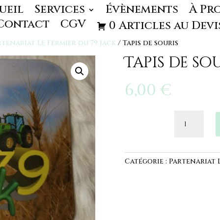
ueil
Services
Évènements
À Pr
Contact
CGV
0 Articles au Devi
rtenariat Le Fermier du 79 Jack
/ Tapis de souris
Tapis de so
6,00
€
quantité
de
Tapis
de
souris
Catégorie :
Partenariat L