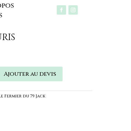
opos
s
uris
Ajouter au devis
e Fermier du 79 Jack