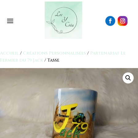
Accueil
/
Créations Personnalisées
/
Partenariat Le
Fermier du 79 Jack
/ Tasse