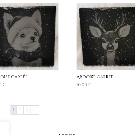
oise carrée
Ardoise carrée
00
€
10,00
€
1
2
3
→