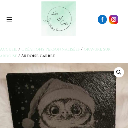
Accueil
/
Créations Personnalisées
/
Gravure sur
ardoise
/ Ardoise carrée