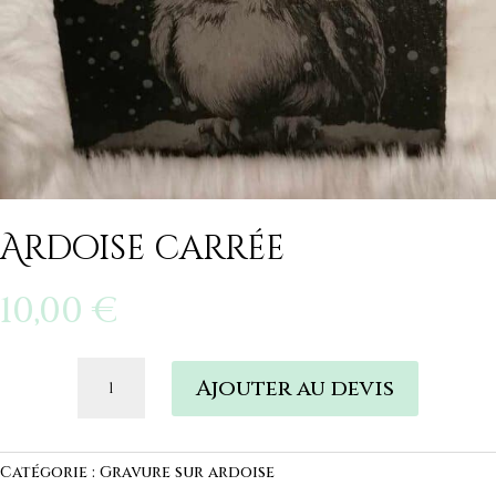
Ardoise carrée
10,00
€
quantité
Ajouter au devis
de
Ardoise
carrée
Catégorie :
Gravure sur ardoise