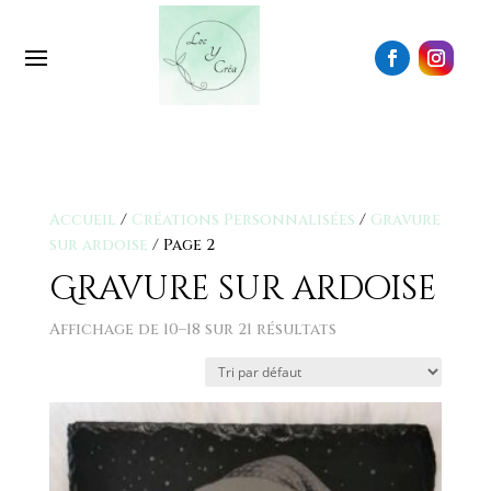
Accueil
/
Créations Personnalisées
/
Gravure
sur ardoise
/ Page 2
Gravure sur ardoise
Affichage de 10–18 sur 21 résultats