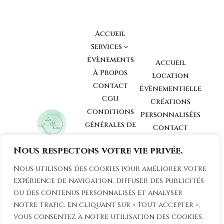
Accueil
Services
3
Évènements
Accueil
À Propos
Location
Contact
Évènementielle
CGU
Créations
Conditions
Personnalisées
générales de
Contact
Vente
Nous respectons votre vie privée.
Conditions
générales de
Loc y Créa
Nous utilisons des cookies pour améliorer votre
Location
81210
expérience de navigation, diffuser des publicités
Mobilier et
Roquecourbe,
ou des contenus personnalisés et analyser
Tarn
déCoration
notre trafic. En cliquant sur « Tout accepter »,
vous consentez à notre utilisation des cookies.