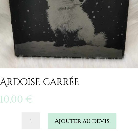
Ardoise carrée
10,00
€
quantité
Ajouter au devis
de
Ardoise
carrée