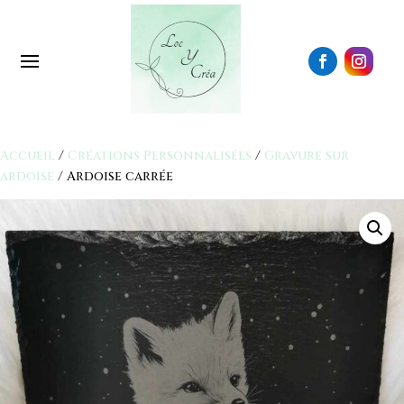
Accueil
/
Créations Personnalisées
/
Gravure sur
ardoise
/ Ardoise carrée