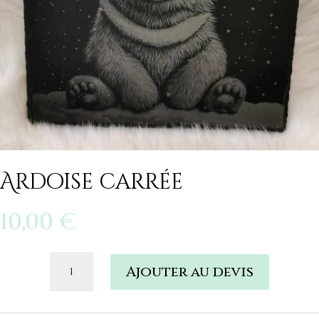
Ardoise carrée
10,00
€
quantité
Ajouter au devis
de
Ardoise
carrée