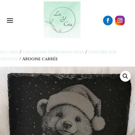
Accueil
/
Créations Personnalisées
/
Gravure sur
ardoise
/ Ardoise carrée