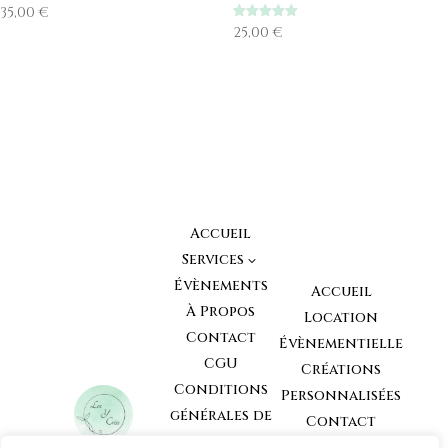
35,00
€
Note
25,00
€
5.00
sur 5
Accueil
Services
3
Évènements
Accueil
À Propos
Location
Contact
Évènementielle
CGU
Créations
Conditions
Personnalisées
générales de
Contact
Vente