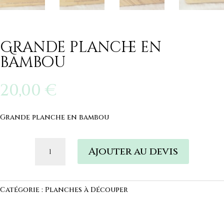
Grande planche en
bambou
20,00
€
Grande planche en bambou
quantité
Ajouter au devis
de
Grande
planche
en
Catégorie :
Planches à Découper
bambou