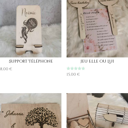
Support Téléphone
Jeu Elle ou Lui
8,00
€
Note
15,00
€
5.00
sur 5