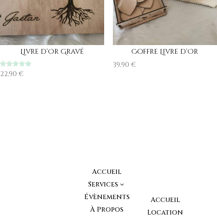
Livre d’Or Gravé
Coffre Livre d’Or
39,90
€
Note
22,90
€
5.00
sur 5
Accueil
Services
3
Évènements
Accueil
À Propos
Location